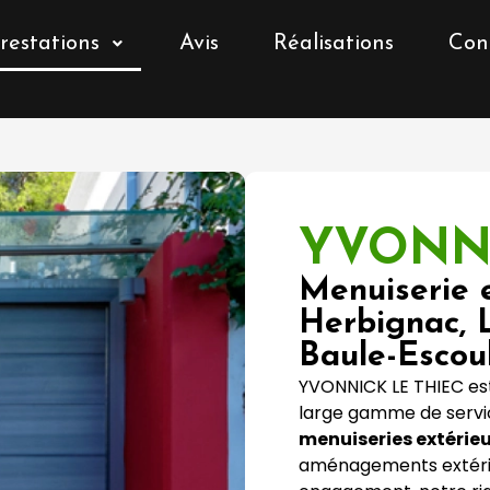
restations
Avis
Réalisations
Con
YVONNI
Menuiserie 
Herbignac, 
Baule-Escou
YVONNICK LE THIEC est
large gamme de servic
menuiseries extérie
aménagements extérie