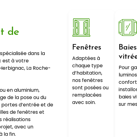
t de
e
Fenêtres
Baies
spécialisée dans la
vitré
Adaptées à
c est à votre
chaque type
Pour g
 Herbignac, La Roche-
d’habitation,
luminos
nos fenêtres
confort
sont posées ou
install
 ou en aluminium,
remplacées
baies v
ge de la pose ou du
avec soin.
sur mes
 portes d’entrée et de
illes de fenêtres et
 réalisations
rojet, avec un
la fin.